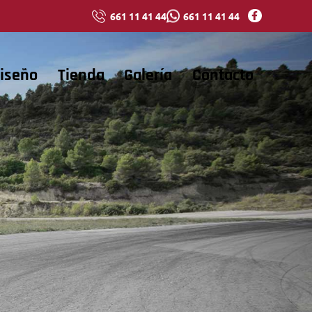
661 11 41 44
661 11 41 44
iseño
Tienda
Galería
Contacto