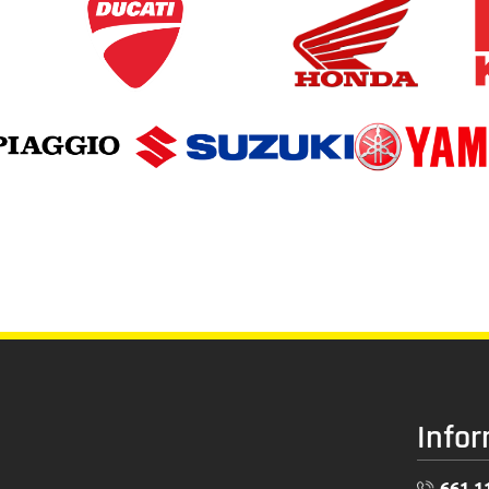
Info
661 1