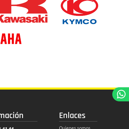
rmación
Enlaces
Quienes somos
1 41 44