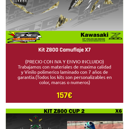
Kit Z800 Camuflaje X7
(PRECIO CON IVA Y ENVIO INCLUIDO)
Trabajamos con materiales de maxima calidad
y Vinilo polimerico laminado con 7 años de
garantia.(Todos los kits son personalizables en
color, marcas o numeros)
157€