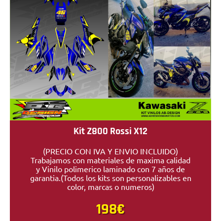
Kit Z800 Rossi X12
(PRECIO CON IVA Y ENVIO INCLUIDO)
Trabajamos con materiales de maxima calidad
y Vinilo polimerico laminado con 7 años de
garantia.(Todos los kits son personalizables en
color, marcas o numeros)
198€