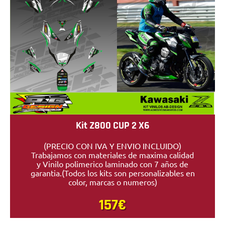
Kit Z800 CUP 2 X6
(PRECIO CON IVA Y ENVIO INCLUIDO)
Trabajamos con materiales de maxima calidad
y Vinilo polimerico laminado con 7 años de
garantia.(Todos los kits son personalizables en
color, marcas o numeros)
157€