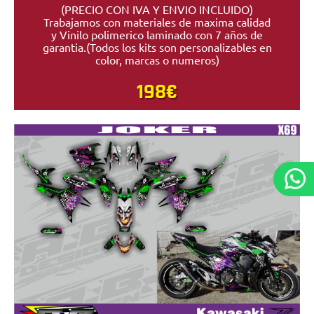
(PRECIO CON IVA Y ENVIO INCLUIDO)
Trabajamos con materiales de maxima calidad
y Vinilo polimerico laminado con 7 años de
garantia.(Todos los kits son personalizables en
color, marcas o numeros)
198€