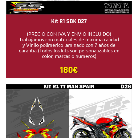
Kit R1 SBK D27
(PRECIO CON IVA Y ENVIO INCLUIDO)
Trabajamos con materiales de maxima calidad
y Vinilo polimerico laminado con 7 años de
garantia.(Todos los kits son personalizables en
color, marcas o numeros)
180€