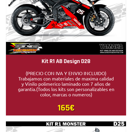
Kit R1 AB Design D28
(PRECIO CON IVA Y ENVIO INCLUIDO)
Trabajamos con materiales de maxima calidad
y Vinilo polimerico laminado con 7 años de
garantia.(Todos los kits son personalizables en
color, marcas o numeros)
165€