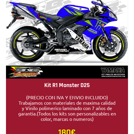
Kit R1 Monster D25
(PRECIO CON IVA Y ENVIO INCLUIDO)
Trabajamos con materiales de maxima calidad
y Vinilo polimerico laminado con 7 años de
garantia.(Todos los kits son personalizables en
color, marcas o numeros)
180€