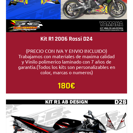
Kit R1 2006 Rossi D24
(PRECIO CON IVA Y ENVIO INCLUIDO)
Trabajamos con materiales de maxima calidad
y Vinilo polimerico laminado con 7 años de
garantia.(Todos los kits son personalizables en
color, marcas o numeros)
180€