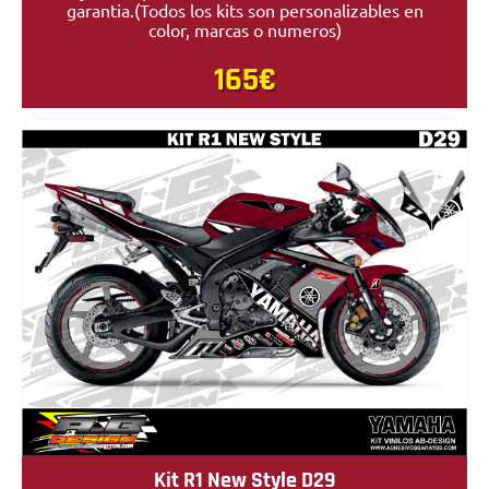
garantia.(Todos los kits son personalizables en
color, marcas o numeros)
165€
Kit R1 New Style D29