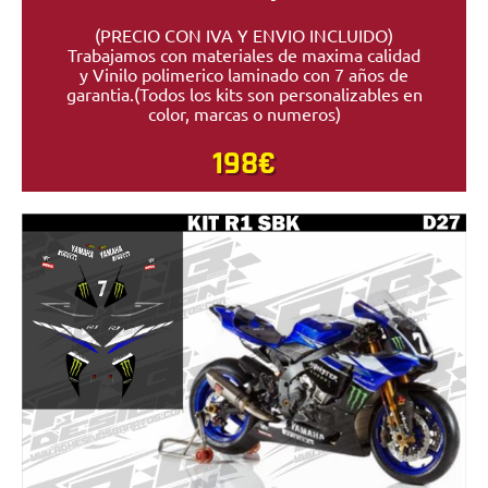
(PRECIO CON IVA Y ENVIO INCLUIDO)
Trabajamos con materiales de maxima calidad
y Vinilo polimerico laminado con 7 años de
garantia.(Todos los kits son personalizables en
color, marcas o numeros)
198€